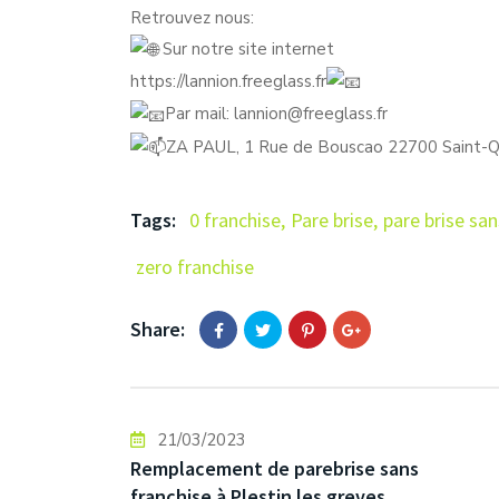
Retrouvez nous:
Sur notre site internet
https://lannion.freeglass.fr
Par mail: lannion@freeglass.fr
ZA PAUL, 1 Rue de Bouscao 22700 Saint-Q
Tags:
0 franchise
,
Pare brise
,
pare brise san
zero franchise
Share:
21/03/2023
Remplacement de parebrise sans
franchise à Plestin les greves