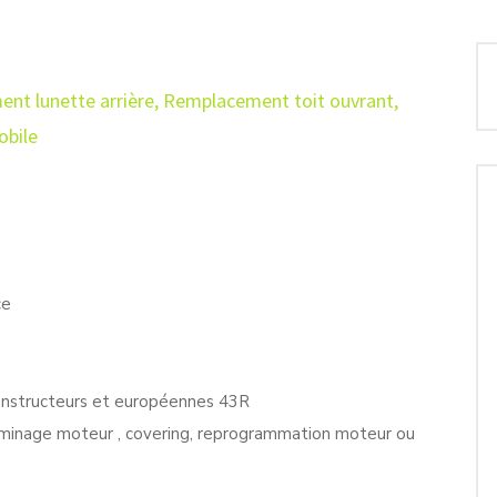
nt lunette arrière
,
Remplacement toit ouvrant
,
obile
ce
onstructeurs et européennes 43R
alaminage moteur , covering, reprogrammation moteur ou