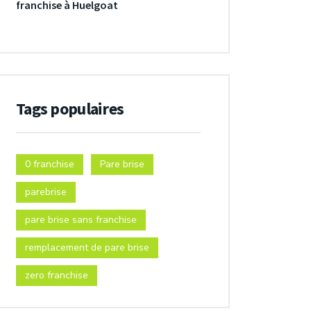
franchise à Huelgoat
Tags populaires
0 franchise
Pare brise
parebrise
pare brise sans franchise
remplacement de pare brise
zero franchise